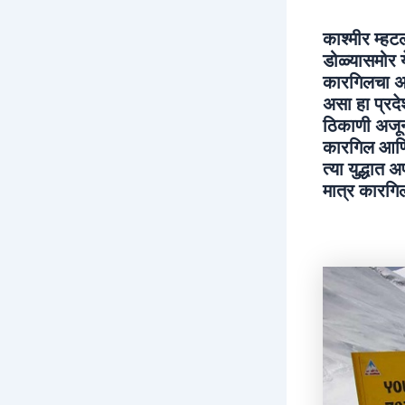
काश्मीर म्ह
डोळ्यासमोर 
कारगिलचा अत
असा हा प्रद
ठिकाणी अजूनह
कारगिल आणि 
त्या युद्धात
मात्र कारगि