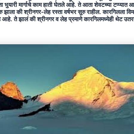
भुयारी मार्गाचे काम हाती घेतले आहे. ते आता शेवटच्या टप्प्यात आह
ुरु झाला की श्रीनगर-लेह रस्ता वर्षभर सुरु राहील. कारगिलला वि
 आहे. ते झालं की श्रीनगर व लेह प्रमाणे कारगिलमध्येही थेट उतर