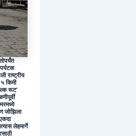
ोपर्यंत
 पर्यटक
ी राष्ट्रीय
२५ किमी
ल्क रूट’
णीपूर्वी
िरमध्ये
पण जोझिला
 एकदा
यास लेहमार्गे
यासाठी