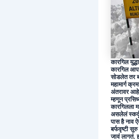
कारगिल युद्ध
कारगिल आपत्
सोडलेत तर ब
महामार्ग क्
अंतरावर आहे
म्हणून प्रसिध
कारगिलला महत
असलेलं स्कर
पास है नाव 
बर्फवृष्टी स
जावं लागतं. 