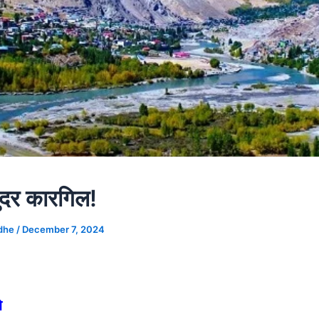
ुंदर कारगिल!
udhe
/
December 7, 2024
े