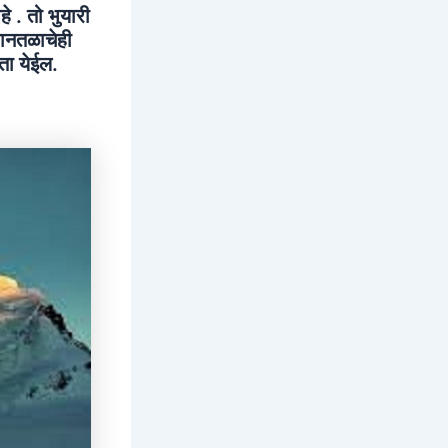
े . तो भुयारी
मानतळाचेही
ता येईल.