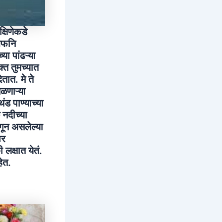
्षिणेकडे
 बफनि
या पांढऱ्या
क्त तुमच्यात
तात. मे ते
िळणाऱ्या
ड पाण्याच्या
 नदीच्या
ून असलेल्या
भर
लक्षात येतं.
ेत.