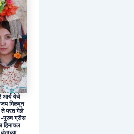
 आर्य येथे
विजय मिळवून
ते परत गेले
-पुरुष ग्रीस
शज हिमाचल
वंशाच्या