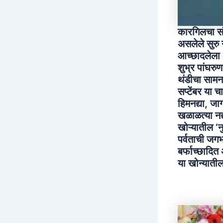
कारगिलचा संप
असलेले सुरु
आच्छादलेला अ
शुभ्र पांघरु
थंडीचा सामना
सप्टेंबर या च
हिमनद्या, ज
खळाळत्या नद्
खोऱ्यातील ‘
पर्वताची जगभ
बर्फाच्छादित
या खोन्यातील