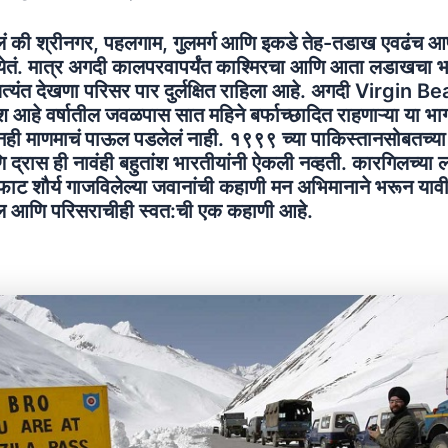
टलं की श्रीनगर, पहलगाम, गुलमर्ग आणि इकडे तेह-तडाख एवढंच आ
येतं. मात्र अगदी कालपरवापर्यंत काश्मिरचा आणि आता लडाखचा 
्यंत देखणा परिसर पार दुर्लक्षित राहिला आहे. अगदी Virgin Be
ेश आहे वर्षातील जवळपास सात महिने बर्फाच्छादित राहणाऱ्या या भ
ी माणमाचं पाऊल पडलेलं नाही. १९९९ च्या पाकिस्तानसोबतच्या युद
द्रास ही नावंही बहुतांश भारतीयांनी ऐकली नव्हती. कारगिलच्या
 अफाट शौर्य गाजविलेल्या जवानांची कहाणी मन अभिमानाने भरून या
ल आणि परिसराचीही स्वत:ची एक कहाणी आहे.