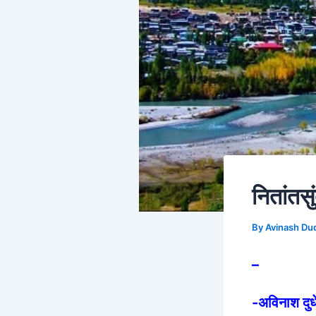
नितांतस
By
Avinash D
–
-अविनाश दुध