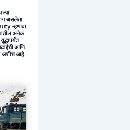
पल्या
भाग असलेता
auty म्हणावा
ागातील अनेक
्धापर्यंत
 लढाईची आणि
वी अशीच आहे.