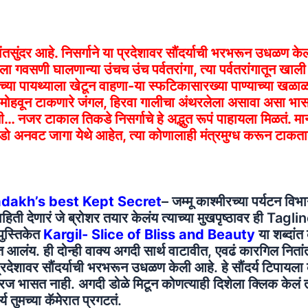
तसुंदर आहे. निसर्गाने या प्रदेशावर सौंदर्याची भरभरून उधळण के
गवसणी घालणान्या उंचच उंच पर्वतरांगा, त्या पर्वतरांगातून खाली
ांच्या पायथ्याला खेटून वाहणा-या स्फटिकासारख्या पाण्याच्या खळाळत
ंचे मोहवून टाकणारे जंगल, हिरवा गालीचा अंथरलेला असावा असा भा
ी… नजर टाकाल तिकडे निसर्गाचे हे अद्भुत रूपं पाहायला मिळतं. मान
कडो अनवट जागा येथे आहेत, त्या कोणालाही मंत्रमुग्ध करून टाकत
adakh’s best Kept Secret
– जम्मू काश्मीरच्या पर्यटन विभा
िती देणारं जे ब्रोशर तयार केलंय त्याच्या मुखपृष्ठावर ही Tagl
पुस्तिकेत
Kargil- Slice of Bliss and Beauty
या शब्दांत
त आलंय. ही दोन्ही वाक्य अगदी सार्थ वाटावीत, एवढं कारगिल नितां
 प्रदेशावर सौंदर्याची भरभरून उधळण केली आहे. हे सौंदर्य टिपायला 
रज भासत नाही. अगदी डोळे मिटून कोणत्याही दिशेला क्लिक केलं त
्य तुमच्या कॅमेरात प्रगटतं.