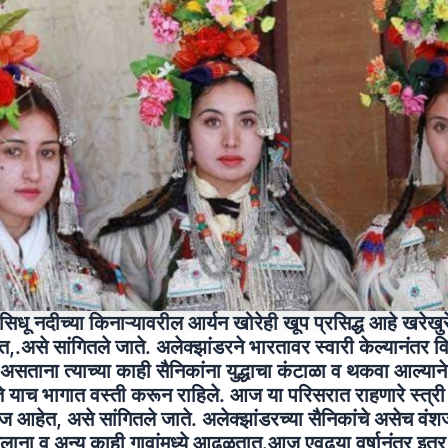
सिधू नदीच्या किनाऱ्यावरील आर्यन खोरेही खूप प्रसिद्ध आहे खरेखुरे
.असे सांगितले जाते. अलेक्झांडरने भारतावर स्वारी केल्यानंतर 
सताना त्याच्या काही सैनिकांना युद्धाचा कंटाळा व थकवा आल्याने 
 ते याच भागात वस्ती करून राहिले. आज या परिसरात राहणारे स्त्री 
शज आहेत, असे सांगितले जाते. अलेक्झांडरच्या सैनिकांचे असेच वं
लाना व अन्य काही गावांमध्ये आढळतात.आज एवढ्या वर्षानंतर इतर 