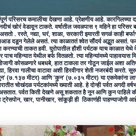
ूर्ण परिसरच कमालीचा देखणा आहे. प्रेक्षणीय आहे. कारगिलच्या दक
 नदीचं खोरं वेडावून टाकते. वर्षातील जवळपास ९ महिने हा परिसर
सतो . रस्ते, नद्या, घरं, शाळा, सरकारी इमारती सगळं काही बर्फाच्
णाआड दडून गेलेले असतं. त्या काळाततं श्वेत सौंदर्य अद्भुत असतं. फ
 करण्याची ताकत हवी. युरोपातील हौशी पर्यटक याच काळात येथे दे
ार पाच महिन्यात येथील बर्फ वितळतो. त्या महिन्यांमध्ये पाहावयास म
ागोजागी कोसळणारे धबधबे, हात टाकला तर गोठून जाईल अशा अतिथं
या, हिरवा गालीचा वाटावा अशी हिरवीगार शेती नजरबंदी करते. सुरु
नुन’ (७.१३७ मीटर) आणि ‘कुन’ (७.०३५ मीटर) या एकमेकांना लाग
रातीत चोखंदळ पर्यटकांमध्ये ख्याती आहे. हे दोन्ही पर्वत अगदी वर्ष
 असतात. पर्वत किती देखणे असू शकतात है नुन आणि कुन पाहिले की 
 ट्रेसपोन, खार, पानीखार, सांकूड़ी ही ठिकाणंही पाहण्याजोगी आह