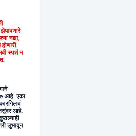
ली
 झेपावणारे
्या नद्या,
स होणारी
वी स्पर्श न
ात.
गाने
ine आहे. एका
 कारगिलचं
तसुंदर आहे.
कुठल्याही
री लुभावून