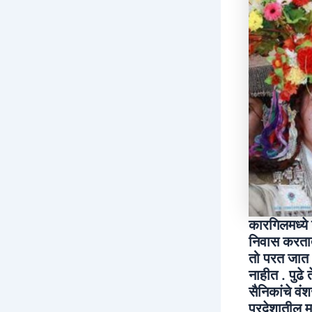
कारगिलमध्ये 
निवास करतात,
तो परत जात अ
नाहीत . पुढे
सैनिकांचे वं
प्रदेशातील म